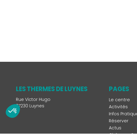
LES THERMES DE LUYNES
PAGES
Rue Victor Hugo
Le centre
37230 Luynes
Activités
Infos Pratiqu
Réserver
Actus
Chèques Ca