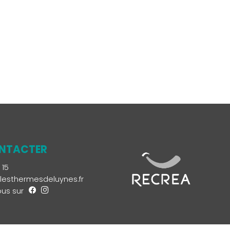
NTACTER
 15
esthermesdeluynes.fr
us sur