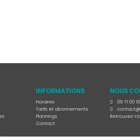
INFORMATIONS
NOUS CO
Horaires
09 71 00 10
Tarifs et abonnements
contact@l
es
Plannings
Retrouvez-no
Contact
deaux