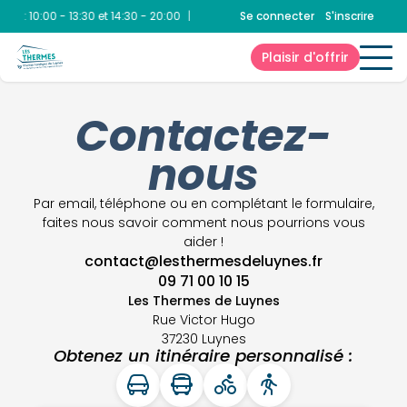
que
:
10:00 - 13:30 et 14:30 - 20:00
|
Spa
:
10:00 - 13:30 et 14:30 - 20:00
Se connecter
S'inscrire
Plaisir d'offrir
Contactez-
nous
Par email, téléphone ou en complétant le formulaire,
faites nous savoir comment nous pourrions vous
aider !
contact@lesthermesdeluynes.fr
09 71 00 10 15
Les Thermes de Luynes
Rue Victor Hugo
37230 Luynes
Obtenez un itinéraire personnalisé :