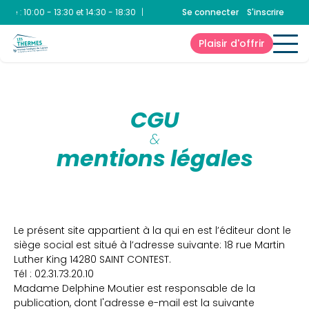
que
:
10:00 - 13:30 et 14:30 - 18:30
|
Spa
:
10:00 - 13:30 et 14:30 - 18:30
Se connecter
S'inscrire
Aq
Plaisir d'offrir
CGU
&
mentions légales
Le présent site appartient à la qui en est l’éditeur dont le
siège social est situé à l’adresse suivante: 18 rue Martin
Luther King 14280 SAINT CONTEST.
Tél : 02.31.73.20.10
Madame Delphine Moutier est responsable de la
publication, dont l'adresse e-mail est la suivante